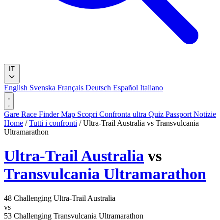
IT
English
Svenska
Français
Deutsch
Español
Italiano
Gare
Race Finder
Map
Scopri
Confronta ultra
Quiz
Passport
Notizie
Home
/
Tutti i confronti
/
Ultra-Trail Australia vs Transvulcania
Ultramarathon
Ultra-Trail Australia
vs
Transvulcania Ultramarathon
48
Challenging
Ultra-Trail Australia
vs
53
Challenging
Transvulcania Ultramarathon