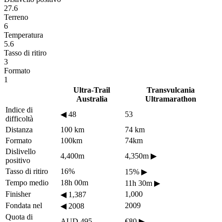
27.6
Terreno
6
Temperatura
5.6
Tasso di ritiro
3
Formato
1
Ultra-Trail
Transvulcania
Australia
Ultramarathon
Indice di
◀
48
53
difficoltà
Distanza
100 km
74 km
Formato
100km
74km
Dislivello
4,400m
4,350m
▶
positivo
Tasso di ritiro
16%
15%
▶
Tempo medio
18h 00m
11h 30m
▶
Finisher
1,000
◀
1,387
Fondata nel
2009
◀
2008
Quota di
AUD 495
€80
▶