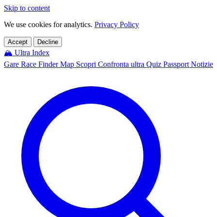
Skip to content
We use cookies for analytics.
Privacy Policy
Accept
Decline
🏔️
Ultra Index
Gare
Race Finder
Map
Scopri
Confronta ultra
Quiz
Passport
Notizie