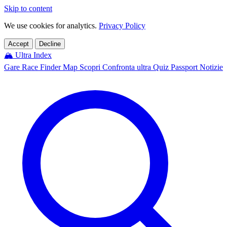
Skip to content
We use cookies for analytics.
Privacy Policy
Accept
Decline
🏔️
Ultra Index
Gare
Race Finder
Map
Scopri
Confronta ultra
Quiz
Passport
Notizie