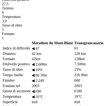
27.5
Terreno
6
Temperatura
3.9
Tasso di ritiro
5
Formato
1
Marathon du Mont-Blanc
Transgrancanaria
Indice di difficoltà
61
◀
47
Distanza
42 km
128 km
Formato
42km
128km
Dislivello positivo
7,500m
◀
2,600m
Tasso di ritiro
25%
◀
10%
Tempo medio
22h 00m
◀
6h 30m
Finisher
600
◀
2,249
Fondata nel
2003
2003
Quota di iscrizione
€180
◀
€80
Temperatura
18°C
◀
16°C
Superficie
trail
trail