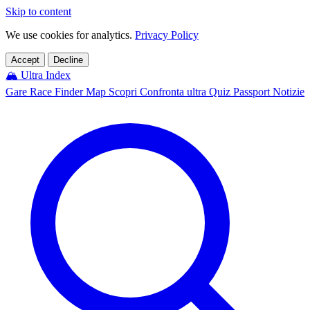
Skip to content
We use cookies for analytics.
Privacy Policy
Accept
Decline
🏔️
Ultra Index
Gare
Race Finder
Map
Scopri
Confronta ultra
Quiz
Passport
Notizie