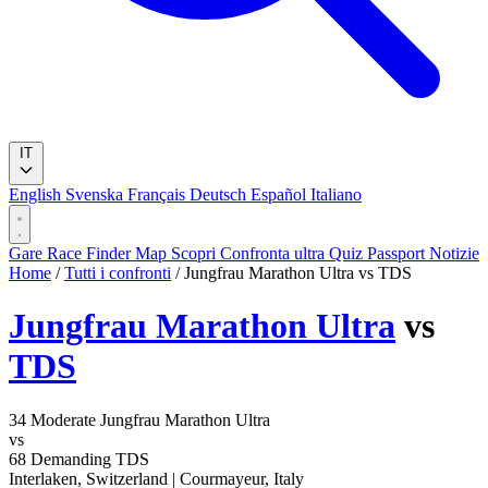
IT
English
Svenska
Français
Deutsch
Español
Italiano
Gare
Race Finder
Map
Scopri
Confronta ultra
Quiz
Passport
Notizie
Home
/
Tutti i confronti
/
Jungfrau Marathon Ultra vs TDS
Jungfrau Marathon Ultra
vs
TDS
34
Moderate
Jungfrau Marathon Ultra
vs
68
Demanding
TDS
Interlaken, Switzerland
|
Courmayeur, Italy