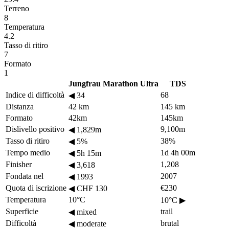
Terreno
8
Temperatura
4.2
Tasso di ritiro
7
Formato
1
Jungfrau Marathon Ultra
TDS
Indice di difficoltà
68
◀
34
Distanza
42 km
145 km
Formato
42km
145km
Dislivello positivo
9,100m
◀
1,829m
Tasso di ritiro
38%
◀
5%
Tempo medio
1d 4h 00m
◀
5h 15m
Finisher
1,208
◀
3,618
Fondata nel
2007
◀
1993
Quota di iscrizione
€230
◀
CHF 130
Temperatura
10°C
10°C
▶
Superficie
trail
◀
mixed
Difficoltà
brutal
◀
moderate