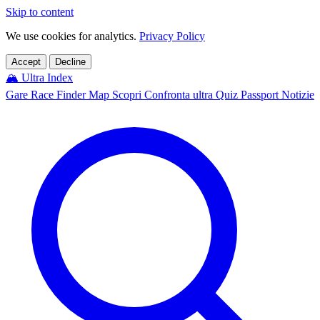
Skip to content
We use cookies for analytics.
Privacy Policy
Accept
Decline
🏔️
Ultra Index
Gare
Race Finder
Map
Scopri
Confronta ultra
Quiz
Passport
Notizie