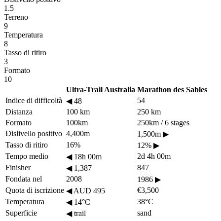
1.5
Terreno
9
Temperatura
8
Tasso di ritiro
3
Formato
10
Ultra-Trail Australia
Marathon des Sables
Indice di difficoltà
54
◀
48
Distanza
100 km
250 km
Formato
100km
250km / 6 stages
Dislivello positivo
4,400m
1,500m
▶
Tasso di ritiro
16%
12%
▶
Tempo medio
2d 4h 00m
◀
18h 00m
Finisher
847
◀
1,387
Fondata nel
2008
1986
▶
Quota di iscrizione
€3,500
◀
AUD 495
Temperatura
38°C
◀
14°C
Superficie
sand
◀
trail