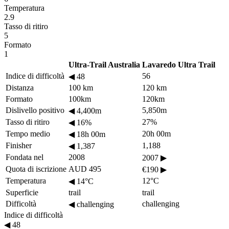
Temperatura
2.9
Tasso di ritiro
5
Formato
1
Ultra-Trail Australia
Lavaredo Ultra Trail
Indice di difficoltà
56
◀
48
Distanza
100 km
120 km
Formato
100km
120km
Dislivello positivo
5,850m
◀
4,400m
Tasso di ritiro
27%
◀
16%
Tempo medio
20h 00m
◀
18h 00m
Finisher
1,188
◀
1,387
Fondata nel
2008
2007
▶
Quota di iscrizione
AUD 495
€190
▶
Temperatura
12°C
◀
14°C
Superficie
trail
trail
Difficoltà
challenging
◀
challenging
Indice di difficoltà
◀
48