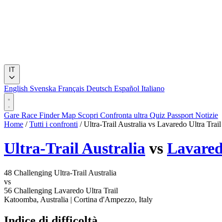
IT
English
Svenska
Français
Deutsch
Español
Italiano
Gare
Race Finder
Map
Scopri
Confronta ultra
Quiz
Passport
Notizie
Home
/
Tutti i confronti
/
Ultra-Trail Australia vs Lavaredo Ultra Trail
Ultra-Trail Australia
vs
Lavared
48
Challenging
Ultra-Trail Australia
vs
56
Challenging
Lavaredo Ultra Trail
Katoomba, Australia
|
Cortina d'Ampezzo, Italy
Indice di difficoltà