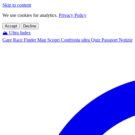
Skip to content
We use cookies for analytics.
Privacy Policy
Accept
Decline
🏔️
Ultra Index
Gare
Race Finder
Map
Scopri
Confronta ultra
Quiz
Passport
Notizie