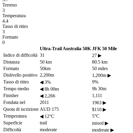
Terreno
3
Temperatura
4.4
Tasso di ritiro
3
Formato
0
Ultra-Trail Australia 50K
JFK 50 Mile
Indice di difficoltà
31
27
▶
Distanza
50 km
80.5 km
Formato
50km
50 miles
Dislivello positivo
2,200m
1,200m
▶
Tasso di ritiro
9%
◀
3%
Tempo medio
9h 30m
◀
8h 00m
Finisher
1,111
◀
2,266
Fondata nel
2011
1963
▶
Quota di iscrizione
AUD 175
$110
▶
Temperatura
5°C
◀
12°C
Superficie
trail
mixed
▶
Difficoltà
moderate
moderate
▶