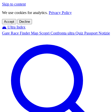
Skip to content
We use cookies for analytics.
Privacy Policy
Accept
Decline
🏔️
Ultra Index
Gare
Race Finder
Map
Scopri
Confronta ultra
Quiz
Passport
Notizie