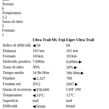
Terreno
6
Temperatura
3.2
Tasso di ritiro
5
Formato
1
Ultra-Trail Mt. Fuji
Eiger Ultra Trail
Indice di difficoltà
64
◀
58
Distanza
165 km
101 km
Formato
165km
101km
Dislivello positivo
7,600m
6,600m
▶
Tasso di ritiro
30%
20%
▶
Tempo medio
1d 8h 00m
18h 00m
▶
Finisher
700
◀
2,327
Fondata nel
2012
2007
▶
Quota di iscrizione
CHF 290
◀
¥38,000
Temperatura
12°C
◀
10°C
Superficie
trail
trail
Difficoltà
brutal
◀
brutal