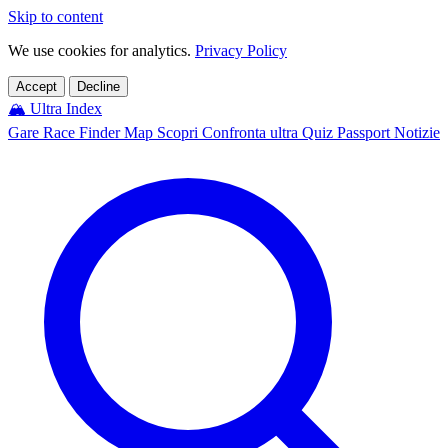
Skip to content
We use cookies for analytics.
Privacy Policy
Accept
Decline
🏔️
Ultra Index
Gare
Race Finder
Map
Scopri
Confronta ultra
Quiz
Passport
Notizie