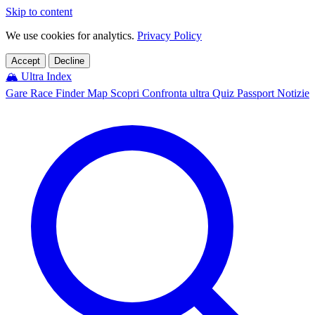
Skip to content
We use cookies for analytics.
Privacy Policy
Accept
Decline
🏔️
Ultra Index
Gare
Race Finder
Map
Scopri
Confronta ultra
Quiz
Passport
Notizie