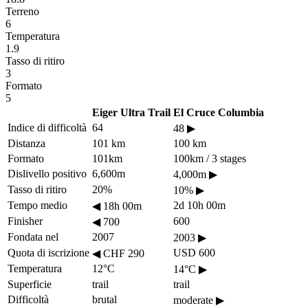
Terreno
6
Temperatura
1.9
Tasso di ritiro
3
Formato
5
Eiger Ultra Trail
El Cruce Columbia
Indice di difficoltà
64
48
▶
Distanza
101 km
100 km
Formato
101km
100km / 3 stages
Dislivello positivo
6,600m
4,000m
▶
Tasso di ritiro
20%
10%
▶
Tempo medio
2d 10h 00m
◀
18h 00m
Finisher
600
◀
700
Fondata nel
2007
2003
▶
Quota di iscrizione
USD 600
◀
CHF 290
Temperatura
12°C
14°C
▶
Superficie
trail
trail
Difficoltà
brutal
moderate
▶