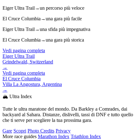
Eiger Ultra Trail
→
un percorso più veloce
El Cruce Columbia
→
una gara più facile
Eiger Ultra Trail
→
una sfida più impegnativa
El Cruce Columbia
→
una gara più storica
Vedi pagina completa
Eiger Ultra Trail
Grindelwald, Switzerland
→
Vedi pagina completa
El Cruce Columbia
Villa La Angostura, Argentina
→
🏔️ Ultra Index
Tutte le ultra maratone del mondo. Da Barkley a Comrades, dai
backyard al Sahara. Distanze, dislivelli, tassi di DNF e tutto quello
che ti serve per scegliere la tua prossima gara.
Gare
Scopri
Photo Credits
Privacy
More race guides
Marathon Index
Triathlon Index