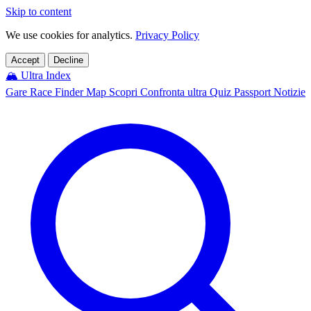
Skip to content
We use cookies for analytics.
Privacy Policy
Accept
Decline
🏔️
Ultra Index
Gare
Race Finder
Map
Scopri
Confronta ultra
Quiz
Passport
Notizie