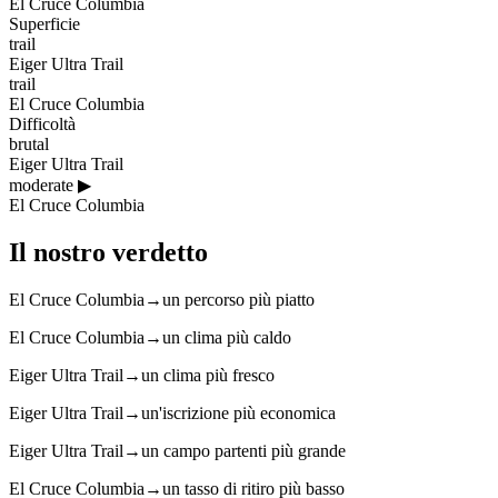
El Cruce Columbia
Superficie
trail
Eiger Ultra Trail
trail
El Cruce Columbia
Difficoltà
brutal
Eiger Ultra Trail
moderate
▶
El Cruce Columbia
Il nostro verdetto
El Cruce Columbia
→
un percorso più piatto
El Cruce Columbia
→
un clima più caldo
Eiger Ultra Trail
→
un clima più fresco
Eiger Ultra Trail
→
un'iscrizione più economica
Eiger Ultra Trail
→
un campo partenti più grande
El Cruce Columbia
→
un tasso di ritiro più basso