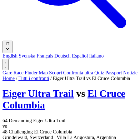
IT
English
Svenska
Français
Deutsch
Español
Italiano
Gare
Race Finder
Map
Scopri
Confronta ultra
Quiz
Passport
Notizie
Home
/
Tutti i confronti
/
Eiger Ultra Trail vs El Cruce Columbia
Eiger Ultra Trail
vs
El Cruce
Columbia
64
Demanding
Eiger Ultra Trail
vs
48
Challenging
El Cruce Columbia
Grindelwald, Switzerland
|
Villa La Angostura, Argentina