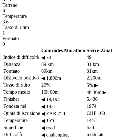
Terreno
6
Temperatura
3.6
Tasso di ritiro
1
Formato
0
Comrades Marathon
Sierre-Zinal
Indice di difficoltà
49
◀
33
Distanza
89 km
31 km
Formato
89km
31km
Dislivello positivo
2,200m
◀
1,800m
Tasso di ritiro
20%
5%
▶
Tempo medio
10h 00m
4h 30m
▶
Finisher
5,430
◀
18,194
Fondata nel
1974
◀
1921
Quota di iscrizione
CHF 100
◀
ZAR 750
Temperatura
14°C
◀
15°C
Superficie
trail
◀
road
Difficoltà
moderate
◀
challenging