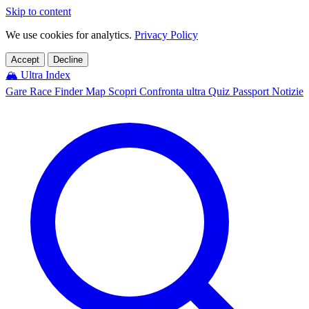
Skip to content
We use cookies for analytics.
Privacy Policy
Accept
Decline
🏔️
Ultra Index
Gare
Race Finder
Map
Scopri
Confronta ultra
Quiz
Passport
Notizie