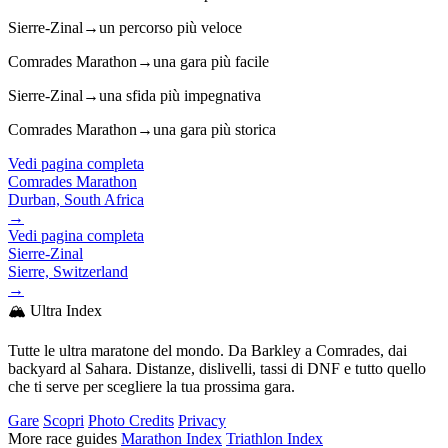
Sierre-Zinal
→
un percorso più veloce
Comrades Marathon
→
una gara più facile
Sierre-Zinal
→
una sfida più impegnativa
Comrades Marathon
→
una gara più storica
Vedi pagina completa
Comrades Marathon
Durban, South Africa
→
Vedi pagina completa
Sierre-Zinal
Sierre, Switzerland
→
🏔️ Ultra Index
Tutte le ultra maratone del mondo. Da Barkley a Comrades, dai
backyard al Sahara. Distanze, dislivelli, tassi di DNF e tutto quello
che ti serve per scegliere la tua prossima gara.
Gare
Scopri
Photo Credits
Privacy
More race guides
Marathon Index
Triathlon Index