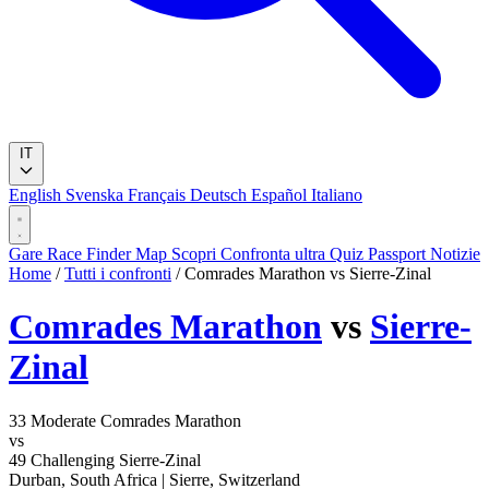
IT
English
Svenska
Français
Deutsch
Español
Italiano
Gare
Race Finder
Map
Scopri
Confronta ultra
Quiz
Passport
Notizie
Home
/
Tutti i confronti
/
Comrades Marathon vs Sierre-Zinal
Comrades Marathon
vs
Sierre-
Zinal
33
Moderate
Comrades Marathon
vs
49
Challenging
Sierre-Zinal
Durban, South Africa
|
Sierre, Switzerland