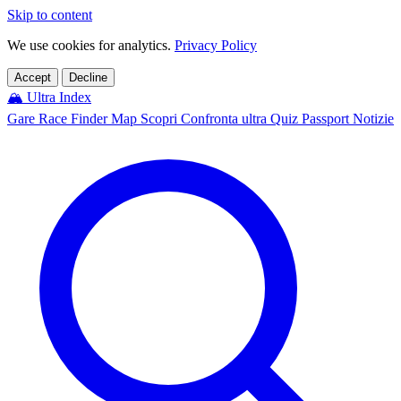
Skip to content
We use cookies for analytics.
Privacy Policy
Accept
Decline
🏔️
Ultra Index
Gare
Race Finder
Map
Scopri
Confronta ultra
Quiz
Passport
Notizie