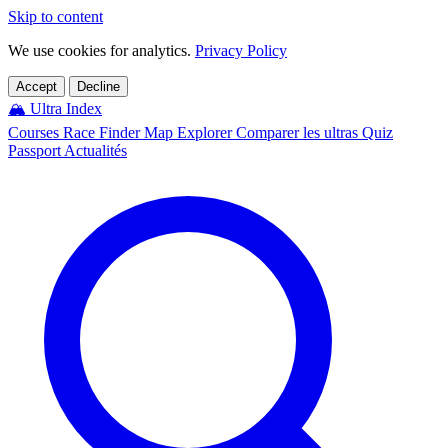
Skip to content
We use cookies for analytics.
Privacy Policy
Accept
Decline
🏔️
Ultra Index
Courses
Race Finder
Map
Explorer
Comparer les ultras
Quiz
Passport
Actualités