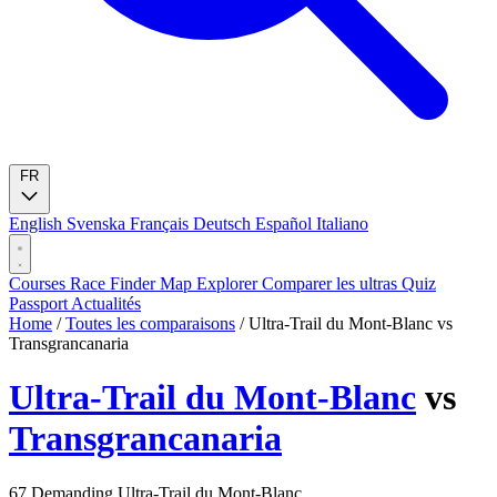
FR
English
Svenska
Français
Deutsch
Español
Italiano
Courses
Race Finder
Map
Explorer
Comparer les ultras
Quiz
Passport
Actualités
Home
/
Toutes les comparaisons
/
Ultra-Trail du Mont-Blanc vs
Transgrancanaria
Ultra-Trail du Mont-Blanc
vs
Transgrancanaria
67
Demanding
Ultra-Trail du Mont-Blanc