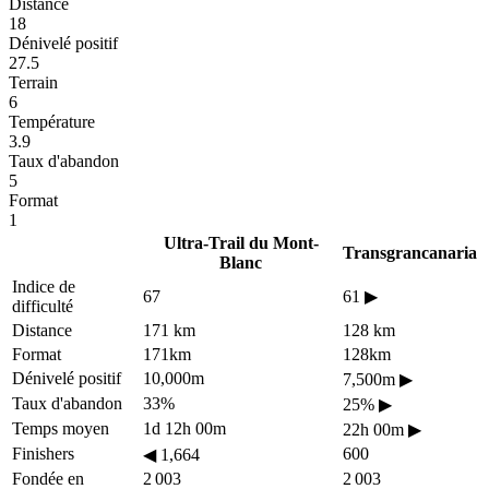
Distance
18
Dénivelé positif
27.5
Terrain
6
Température
3.9
Taux d'abandon
5
Format
1
Ultra-Trail du Mont-
Transgrancanaria
Blanc
Indice de
67
61
▶
difficulté
Distance
171 km
128 km
Format
171km
128km
Dénivelé positif
10,000m
7,500m
▶
Taux d'abandon
33%
25%
▶
Temps moyen
1d 12h 00m
22h 00m
▶
Finishers
600
◀
1,664
Fondée en
2 003
2 003