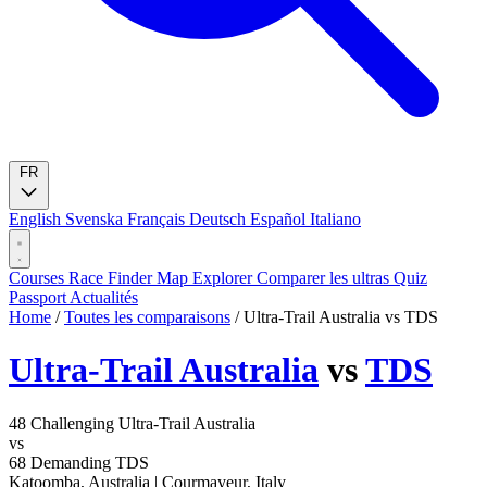
FR
English
Svenska
Français
Deutsch
Español
Italiano
Courses
Race Finder
Map
Explorer
Comparer les ultras
Quiz
Passport
Actualités
Home
/
Toutes les comparaisons
/
Ultra-Trail Australia vs TDS
Ultra-Trail Australia
vs
TDS
48
Challenging
Ultra-Trail Australia
vs
68
Demanding
TDS
Katoomba, Australia
|
Courmayeur, Italy