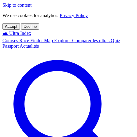
Skip to content
We use cookies for analytics.
Privacy Policy
Accept
Decline
🏔️
Ultra Index
Courses
Race Finder
Map
Explorer
Comparer les ultras
Quiz
Passport
Actualités