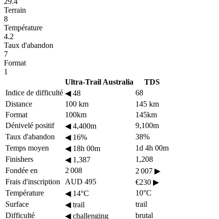
29.4
Terrain
8
Température
4.2
Taux d'abandon
7
Format
1
Ultra-Trail Australia
TDS
Indice de difficulté
68
◀
48
Distance
100 km
145 km
Format
100km
145km
Dénivelé positif
9,100m
◀
4,400m
Taux d'abandon
38%
◀
16%
Temps moyen
1d 4h 00m
◀
18h 00m
Finishers
1,208
◀
1,387
Fondée en
2 008
2 007
▶
Frais d'inscription
AUD 495
€230
▶
Température
10°C
◀
14°C
Surface
trail
◀
trail
Difficulté
brutal
◀
challenging