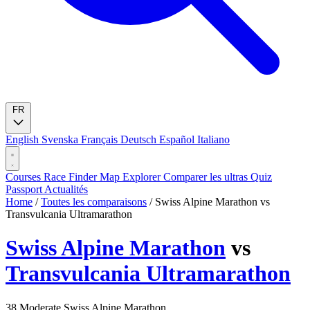
FR
English
Svenska
Français
Deutsch
Español
Italiano
Courses
Race Finder
Map
Explorer
Comparer les ultras
Quiz
Passport
Actualités
Home
/
Toutes les comparaisons
/
Swiss Alpine Marathon vs
Transvulcania Ultramarathon
Swiss Alpine Marathon
vs
Transvulcania Ultramarathon
38
Moderate
Swiss Alpine Marathon