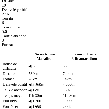
Distance
10
Dénivelé positif
27.6
Terrain
6
Température
5.6
Taux d'abandon
3
Format
1
Swiss Alpine
Transvulcania
Marathon
Ultramarathon
Indice de
◀
38
53
difficulté
Distance
78 km
74 km
Format
78km
74km
Dénivelé positif
4,350m
◀
2,260m
Taux d'abandon
15%
◀
12%
Temps moyen
11h 30m
11h 30m
Finishers
1,000
◀
1,200
Fondée en
2 009
◀
1 986