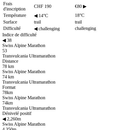
Frais
CHF 190
€80
▶
d'inscription
Température
18°C
◀
14°C
Surface
trail
trail
Difficulté
challenging
◀
challenging
Indice de difficulté
◀
38
Swiss Alpine Marathon
53
Transvulcania Ultramarathon
Distance
78 km
Swiss Alpine Marathon
74 km
Transvulcania Ultramarathon
Format
78km
Swiss Alpine Marathon
74km
Transvulcania Ultramarathon
Dénivelé positif
◀
2,260m
Swiss Alpine Marathon
4,350m