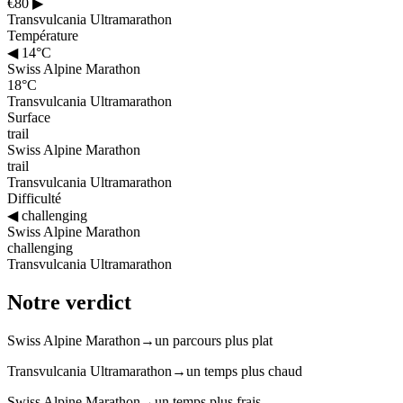
€80
▶
Transvulcania Ultramarathon
Température
◀
14°C
Swiss Alpine Marathon
18°C
Transvulcania Ultramarathon
Surface
trail
Swiss Alpine Marathon
trail
Transvulcania Ultramarathon
Difficulté
◀
challenging
Swiss Alpine Marathon
challenging
Transvulcania Ultramarathon
Notre verdict
Swiss Alpine Marathon
→
un parcours plus plat
Transvulcania Ultramarathon
→
un temps plus chaud
Swiss Alpine Marathon
→
un temps plus frais