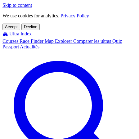
Skip to content
We use cookies for analytics.
Privacy Policy
Accept
Decline
🏔️
Ultra Index
Courses
Race Finder
Map
Explorer
Comparer les ultras
Quiz
Passport
Actualités