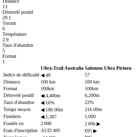
Distance
13
Dénivelé positif
29.1
Terrain
6
Température
2.9
Taux d'abandon
5
Format
1
Ultra-Trail Australia
Salomon Ultra Pirineu
Indice de difficulté
57
◀
48
Distance
100 km
100 km
Format
100km
100km
Dénivelé positif
6,200m
◀
4,400m
Taux d'abandon
22%
◀
16%
Temps moyen
21h 00m
◀
18h 00m
Finishers
1,000
◀
1,387
Fondée en
2 008
2 006
▶
Frais d'inscription
AUD 495
€95
▶