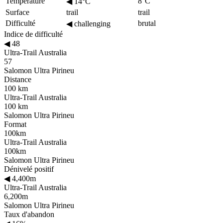
Température
8°C
◀
14°C
Surface
trail
trail
Difficulté
brutal
◀
challenging
Indice de difficulté
◀
48
Ultra-Trail Australia
57
Salomon Ultra Pirineu
Distance
100 km
Ultra-Trail Australia
100 km
Salomon Ultra Pirineu
Format
100km
Ultra-Trail Australia
100km
Salomon Ultra Pirineu
Dénivelé positif
◀
4,400m
Ultra-Trail Australia
6,200m
Salomon Ultra Pirineu
Taux d'abandon