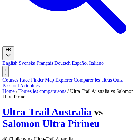
FR
English
Svenska
Français
Deutsch
Español
Italiano
Courses
Race Finder
Map
Explorer
Comparer les ultras
Quiz
Passport
Actualités
Home
/
Toutes les comparaisons
/
Ultra-Trail Australia vs Salomon
Ultra Pirineu
Ultra-Trail Australia
vs
Salomon Ultra Pirineu
48
Challenging
Ultra-Trail Australia