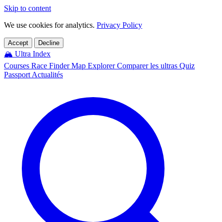
Skip to content
We use cookies for analytics.
Privacy Policy
Accept
Decline
🏔️
Ultra Index
Courses
Race Finder
Map
Explorer
Comparer les ultras
Quiz
Passport
Actualités