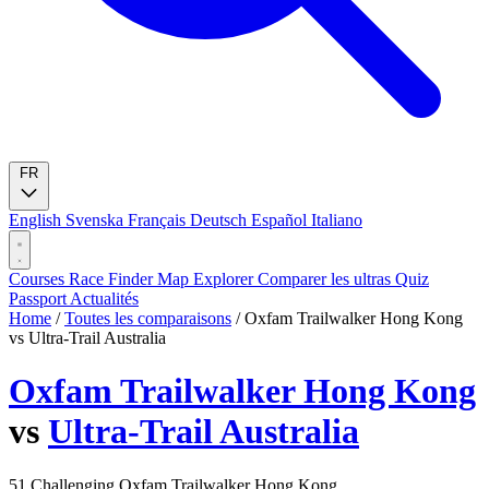
FR
English
Svenska
Français
Deutsch
Español
Italiano
Courses
Race Finder
Map
Explorer
Comparer les ultras
Quiz
Passport
Actualités
Home
/
Toutes les comparaisons
/
Oxfam Trailwalker Hong Kong
vs Ultra-Trail Australia
Oxfam Trailwalker Hong Kong
vs
Ultra-Trail Australia
51
Challenging
Oxfam Trailwalker Hong Kong