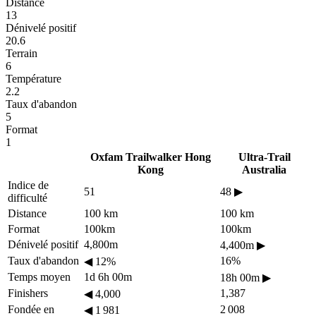
Distance
13
Dénivelé positif
20.6
Terrain
6
Température
2.2
Taux d'abandon
5
Format
1
Oxfam Trailwalker Hong
Ultra-Trail
Kong
Australia
Indice de
51
48
▶
difficulté
Distance
100 km
100 km
Format
100km
100km
Dénivelé positif
4,800m
4,400m
▶
Taux d'abandon
16%
◀
12%
Temps moyen
1d 6h 00m
18h 00m
▶
Finishers
1,387
◀
4,000
Fondée en
2 008
◀
1 981