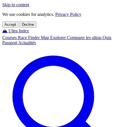
Skip to content
We use cookies for analytics.
Privacy Policy
Accept
Decline
🏔️
Ultra Index
Courses
Race Finder
Map
Explorer
Comparer les ultras
Quiz
Passport
Actualités