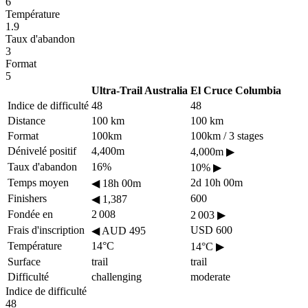
6
Température
1.9
Taux d'abandon
3
Format
5
Ultra-Trail Australia
El Cruce Columbia
Indice de difficulté
48
48
Distance
100 km
100 km
Format
100km
100km / 3 stages
Dénivelé positif
4,400m
4,000m
▶
Taux d'abandon
16%
10%
▶
Temps moyen
2d 10h 00m
◀
18h 00m
Finishers
600
◀
1,387
Fondée en
2 008
2 003
▶
Frais d'inscription
USD 600
◀
AUD 495
Température
14°C
14°C
▶
Surface
trail
trail
Difficulté
challenging
moderate
Indice de difficulté
48