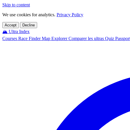
Skip to content
We use cookies for analytics.
Privacy Policy
Accept
Decline
🏔️
Ultra Index
Courses
Race Finder
Map
Explorer
Comparer les ultras
Quiz
Passpor