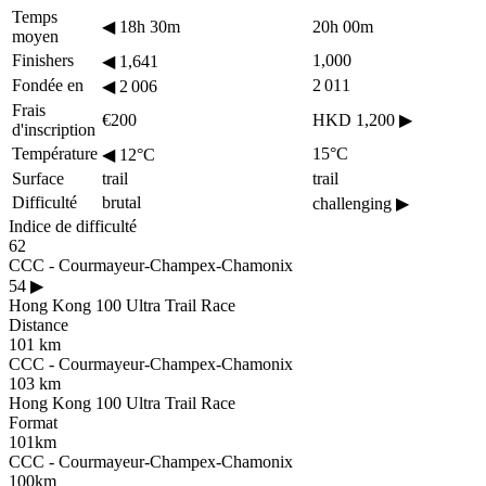
Temps
◀
18h 30m
20h 00m
moyen
Finishers
1,000
◀
1,641
Fondée en
2 011
◀
2 006
Frais
€200
HKD 1,200
▶
d'inscription
Température
15°C
◀
12°C
Surface
trail
trail
Difficulté
brutal
challenging
▶
Indice de difficulté
62
CCC - Courmayeur-Champex-Chamonix
54
▶
Hong Kong 100 Ultra Trail Race
Distance
101 km
CCC - Courmayeur-Champex-Chamonix
103 km
Hong Kong 100 Ultra Trail Race
Format
101km
CCC - Courmayeur-Champex-Chamonix
100km