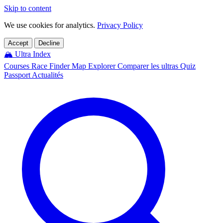
Skip to content
We use cookies for analytics.
Privacy Policy
Accept
Decline
🏔️
Ultra Index
Courses
Race Finder
Map
Explorer
Comparer les ultras
Quiz
Passport
Actualités