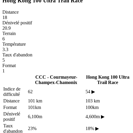
Hong Kong 100 Ultra Trail Race
Distance
18
Dénivelé positif
20.9
Terrain
6
Température
3.3
Taux d'abandon
5
Format
1
CCC - Courmayeur-
Hong Kong 100 Ultra
Champex-Chamonix
Trail Race
Indice de
62
54
▶
difficulté
Distance
101 km
103 km
Format
101km
100km
Dénivelé
6,100m
4,600m
▶
positif
Taux
23%
18%
▶
d'abandon