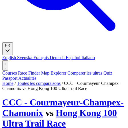
FR
English
Svenska
Français
Deutsch
Español
Italiano
Courses
Race Finder
Map
Explorer
Comparer les ultras
Quiz
Passport
Actualités
Home
/
Toutes les comparaisons
/
CCC - Courmayeur-Champex-
Chamonix vs Hong Kong 100 Ultra Trail Race
CCC - Courmayeur-Champex-
Chamonix
vs
Hong Kong 100
Ultra Trail Race