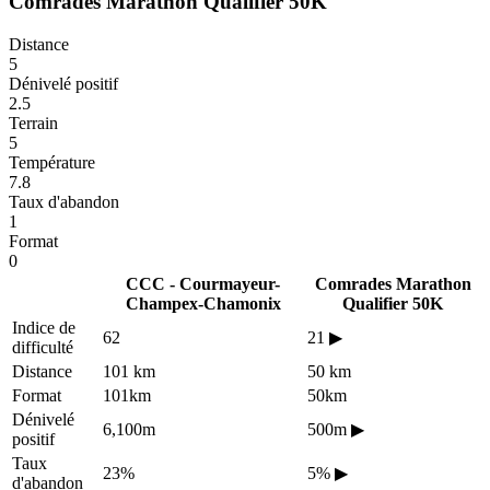
Comrades Marathon Qualifier 50K
Distance
5
Dénivelé positif
2.5
Terrain
5
Température
7.8
Taux d'abandon
1
Format
0
CCC - Courmayeur-
Comrades Marathon
Champex-Chamonix
Qualifier 50K
Indice de
62
21
▶
difficulté
Distance
101 km
50 km
Format
101km
50km
Dénivelé
6,100m
500m
▶
positif
Taux
23%
5%
▶
d'abandon