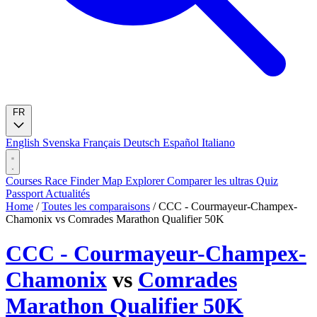
FR
English
Svenska
Français
Deutsch
Español
Italiano
Courses
Race Finder
Map
Explorer
Comparer les ultras
Quiz
Passport
Actualités
Home
/
Toutes les comparaisons
/
CCC - Courmayeur-Champex-
Chamonix vs Comrades Marathon Qualifier 50K
CCC - Courmayeur-Champex-
Chamonix
vs
Comrades
Marathon Qualifier 50K