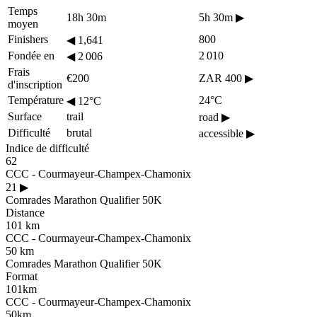
Temps
18h 30m
5h 30m
▶
moyen
Finishers
800
◀
1,641
Fondée en
2 010
◀
2 006
Frais
€200
ZAR 400
▶
d'inscription
Température
24°C
◀
12°C
Surface
trail
road
▶
Difficulté
brutal
accessible
▶
Indice de difficulté
62
CCC - Courmayeur-Champex-Chamonix
21
▶
Comrades Marathon Qualifier 50K
Distance
101 km
CCC - Courmayeur-Champex-Chamonix
50 km
Comrades Marathon Qualifier 50K
Format
101km
CCC - Courmayeur-Champex-Chamonix
50km