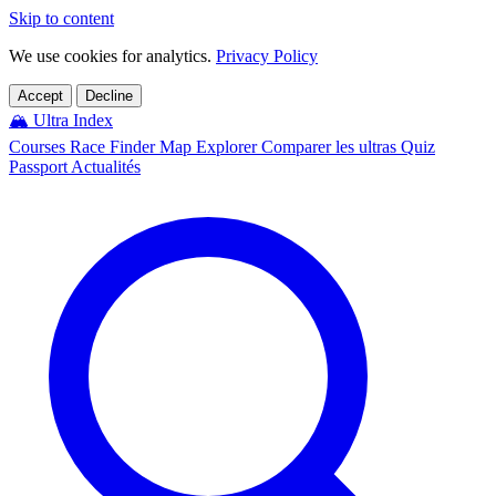
Skip to content
We use cookies for analytics.
Privacy Policy
Accept
Decline
🏔️
Ultra Index
Courses
Race Finder
Map
Explorer
Comparer les ultras
Quiz
Passport
Actualités