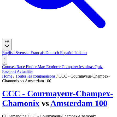
FR
English
Svenska
Français
Deutsch
Español
Italiano
Courses
Race Finder
Map
Explorer
Comparer les ultras
Quiz
Passport
Actualités
Home
/
Toutes les comparaisons
/
CCC - Courmayeur-Champex-
Chamonix vs Amsterdam 100
CCC - Courmayeur-Champex-
Chamonix
vs
Amsterdam 100
62
Demanding
CCC - Courmayeur-Champex-Chamonix