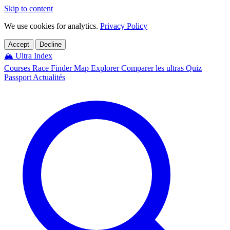
Skip to content
We use cookies for analytics.
Privacy Policy
Accept
Decline
🏔️
Ultra Index
Courses
Race Finder
Map
Explorer
Comparer les ultras
Quiz
Passport
Actualités