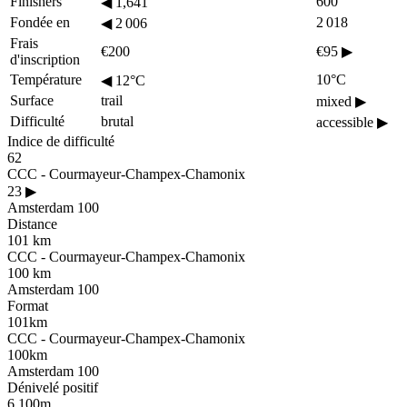
Finishers
600
◀
1,641
Fondée en
2 018
◀
2 006
Frais
€200
€95
▶
d'inscription
Température
10°C
◀
12°C
Surface
trail
mixed
▶
Difficulté
brutal
accessible
▶
Indice de difficulté
62
CCC - Courmayeur-Champex-Chamonix
23
▶
Amsterdam 100
Distance
101 km
CCC - Courmayeur-Champex-Chamonix
100 km
Amsterdam 100
Format
101km
CCC - Courmayeur-Champex-Chamonix
100km
Amsterdam 100
Dénivelé positif
6,100m