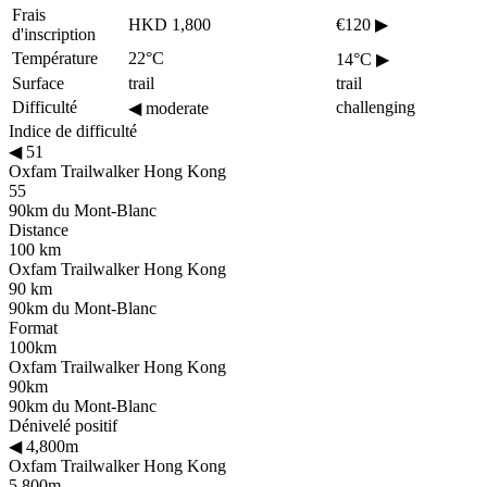
Frais
HKD 1,800
€120
▶
d'inscription
Température
22°C
14°C
▶
Surface
trail
trail
Difficulté
challenging
◀
moderate
Indice de difficulté
◀
51
Oxfam Trailwalker Hong Kong
55
90km du Mont-Blanc
Distance
100 km
Oxfam Trailwalker Hong Kong
90 km
90km du Mont-Blanc
Format
100km
Oxfam Trailwalker Hong Kong
90km
90km du Mont-Blanc
Dénivelé positif
◀
4,800m
Oxfam Trailwalker Hong Kong
5,800m