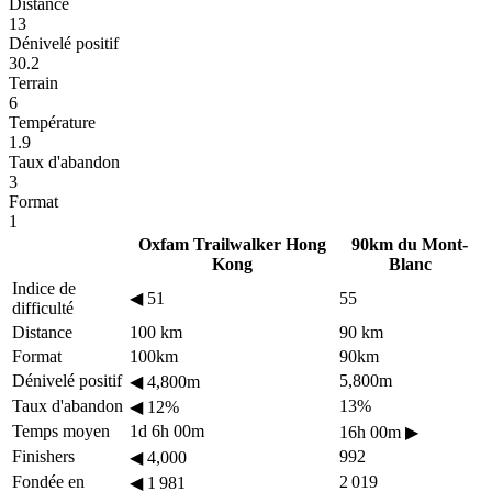
Distance
13
Dénivelé positif
30.2
Terrain
6
Température
1.9
Taux d'abandon
3
Format
1
Oxfam Trailwalker Hong
90km du Mont-
Kong
Blanc
Indice de
◀
51
55
difficulté
Distance
100 km
90 km
Format
100km
90km
Dénivelé positif
5,800m
◀
4,800m
Taux d'abandon
13%
◀
12%
Temps moyen
1d 6h 00m
16h 00m
▶
Finishers
992
◀
4,000
Fondée en
2 019
◀
1 981