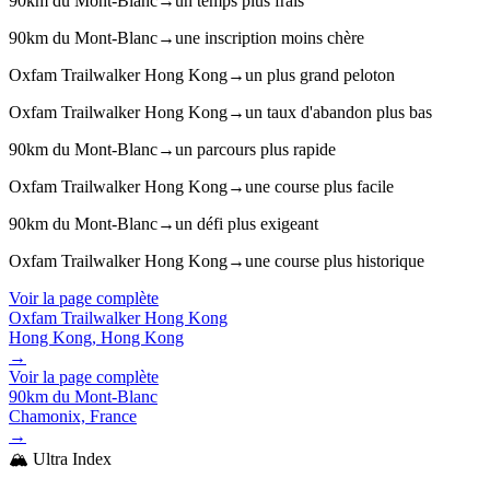
90km du Mont-Blanc
→
un temps plus frais
90km du Mont-Blanc
→
une inscription moins chère
Oxfam Trailwalker Hong Kong
→
un plus grand peloton
Oxfam Trailwalker Hong Kong
→
un taux d'abandon plus bas
90km du Mont-Blanc
→
un parcours plus rapide
Oxfam Trailwalker Hong Kong
→
une course plus facile
90km du Mont-Blanc
→
un défi plus exigeant
Oxfam Trailwalker Hong Kong
→
une course plus historique
Voir la page complète
Oxfam Trailwalker Hong Kong
Hong Kong, Hong Kong
→
Voir la page complète
90km du Mont-Blanc
Chamonix, France
→
🏔️ Ultra Index