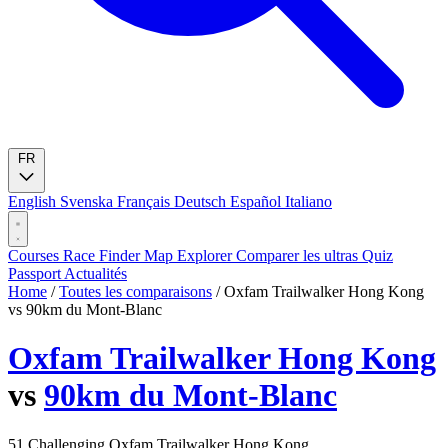
FR
English
Svenska
Français
Deutsch
Español
Italiano
Courses
Race Finder
Map
Explorer
Comparer les ultras
Quiz
Passport
Actualités
Home
/
Toutes les comparaisons
/
Oxfam Trailwalker Hong Kong
vs 90km du Mont-Blanc
Oxfam Trailwalker Hong Kong
vs
90km du Mont-Blanc
51
Challenging
Oxfam Trailwalker Hong Kong