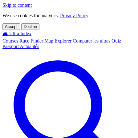
Skip to content
We use cookies for analytics.
Privacy Policy
Accept
Decline
🏔️
Ultra Index
Courses
Race Finder
Map
Explorer
Comparer les ultras
Quiz
Passport
Actualités