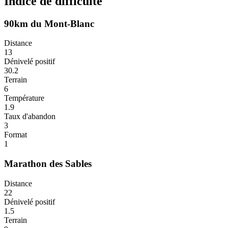
Indice de difficulté
90km du Mont-Blanc
Distance
13
Dénivelé positif
30.2
Terrain
6
Température
1.9
Taux d'abandon
3
Format
1
Marathon des Sables
Distance
22
Dénivelé positif
1.5
Terrain