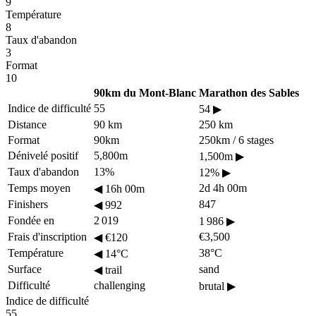
9
Température
8
Taux d'abandon
3
Format
10
90km du Mont-Blanc
Marathon des Sables
Indice de difficulté
55
54
▶
Distance
90 km
250 km
Format
90km
250km / 6 stages
Dénivelé positif
5,800m
1,500m
▶
Taux d'abandon
13%
12%
▶
Temps moyen
2d 4h 00m
◀
16h 00m
Finishers
847
◀
992
Fondée en
2 019
1 986
▶
Frais d'inscription
€3,500
◀
€120
Température
38°C
◀
14°C
Surface
sand
◀
trail
Difficulté
challenging
brutal
▶
Indice de difficulté
55