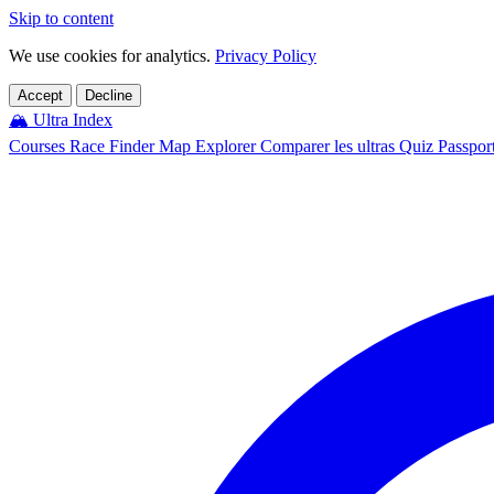
Skip to content
We use cookies for analytics.
Privacy Policy
Accept
Decline
🏔️
Ultra Index
Courses
Race Finder
Map
Explorer
Comparer les ultras
Quiz
Passpor