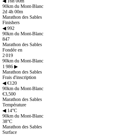
◀
16h 00m
90km du Mont-Blanc
2d 4h 00m
Marathon des Sables
Finishers
◀
992
90km du Mont-Blanc
847
Marathon des Sables
Fondée en
2 019
90km du Mont-Blanc
1 986
▶
Marathon des Sables
Frais d'inscription
◀
€120
90km du Mont-Blanc
€3,500
Marathon des Sables
Température
◀
14°C
90km du Mont-Blanc
38°C
Marathon des Sables
Surface