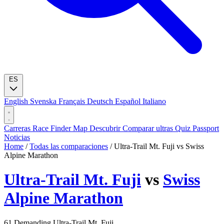
ES
English
Svenska
Français
Deutsch
Español
Italiano
Carreras
Race Finder
Map
Descubrir
Comparar ultras
Quiz
Passport
Noticias
Home
/
Todas las comparaciones
/
Ultra-Trail Mt. Fuji vs Swiss
Alpine Marathon
Ultra-Trail Mt. Fuji
vs
Swiss
Alpine Marathon
61
Demanding
Ultra-Trail Mt. Fuji