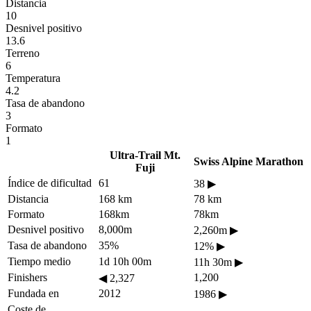
Distancia
10
Desnivel positivo
13.6
Terreno
6
Temperatura
4.2
Tasa de abandono
3
Formato
1
Ultra-Trail Mt.
Swiss Alpine Marathon
Fuji
Índice de dificultad
61
38
▶
Distancia
168 km
78 km
Formato
168km
78km
Desnivel positivo
8,000m
2,260m
▶
Tasa de abandono
35%
12%
▶
Tiempo medio
1d 10h 00m
11h 30m
▶
Finishers
1,200
◀
2,327
Fundada en
2012
1986
▶
Coste de