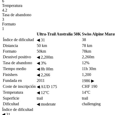
6
Temperatura
4.2
Tasa de abandono
3
Formato
1
Ultra-Trail Australia 50K
Swiss Alpine Mara
Índice de dificultad
38
◀
31
Distancia
50 km
78 km
Formato
50km
78km
Desnivel positivo
2,260m
◀
2,200m
Tasa de abandono
12%
◀
3%
Tiempo medio
11h 30m
◀
8h 00m
Finishers
1,200
◀
2,266
Fundada en
2011
1986
▶
Coste de inscripción
CHF 190
◀
AUD 175
Temperatura
14°C
◀
12°C
Superficie
trail
trail
Dificultad
challenging
◀
moderate
Índice de dificultad
◀
31