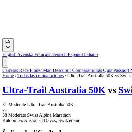
ES
English
Svenska
Français
Deutsch
Español
Italiano
Carreras
Race Finder
Map
Descubrir
Comparar ultras
Quiz
Passport
Home
/
Todas las comparaciones
/
Ultra-Trail Australia 50K vs Swis
Ultra-Trail Australia 50K
vs
Swi
31
Moderate
Ultra-Trail Australia 50K
vs
38
Moderate
Swiss Alpine Marathon
Katoomba, Australia
|
Davos, Switzerland