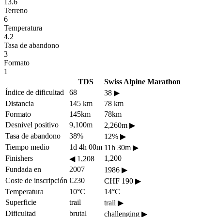
13.6
Terreno
6
Temperatura
4.2
Tasa de abandono
3
Formato
1
TDS
Swiss Alpine Marathon
Índice de dificultad
68
38
▶
Distancia
145 km
78 km
Formato
145km
78km
Desnivel positivo
9,100m
2,260m
▶
Tasa de abandono
38%
12%
▶
Tiempo medio
1d 4h 00m
11h 30m
▶
Finishers
1,200
◀
1,208
Fundada en
2007
1986
▶
Coste de inscripción
€230
CHF 190
▶
Temperatura
10°C
14°C
Superficie
trail
trail
▶
Dificultad
brutal
challenging
▶