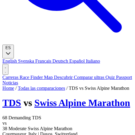
ES
English
Svenska
Français
Deutsch
Español
Italiano
Carreras
Race Finder
Map
Descubrir
Comparar ultras
Quiz
Passport
Noticias
Home
/
Todas las comparaciones
/
TDS vs Swiss Alpine Marathon
TDS
vs
Swiss Alpine Marathon
68
Demanding
TDS
vs
38
Moderate
Swiss Alpine Marathon
Courmayeur, Italy
|
Davos, Switzerland