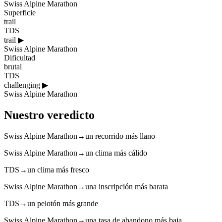
Swiss Alpine Marathon
Superficie
trail
TDS
trail
▶
Swiss Alpine Marathon
Dificultad
brutal
TDS
challenging
▶
Swiss Alpine Marathon
Nuestro veredicto
Swiss Alpine Marathon
→
un recorrido más llano
Swiss Alpine Marathon
→
un clima más cálido
TDS
→
un clima más fresco
Swiss Alpine Marathon
→
una inscripción más barata
TDS
→
un pelotón más grande
Swiss Alpine Marathon
→
una tasa de abandono más baja