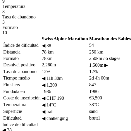
9
Temperatura
8
Tasa de abandono
3
Formato
10
Swiss Alpine Marathon
Marathon des Sables
Índice de dificultad
54
◀
38
Distancia
78 km
250 km
Formato
78km
250km / 6 stages
Desnivel positivo
2,260m
1,500m
▶
Tasa de abandono
12%
12%
Tiempo medio
2d 4h 00m
◀
11h 30m
Finishers
847
◀
1,200
Fundada en
1986
1986
Coste de inscripción
€3,500
◀
CHF 190
Temperatura
38°C
◀
14°C
Superficie
sand
◀
trail
Dificultad
brutal
◀
challenging
Índice de dificultad
◀
38