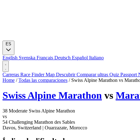
ES
English
Svenska
Français
Deutsch
Español
Italiano
Carreras
Race Finder
Map
Descubrir
Comparar ultras
Quiz
Passport
Home
/
Todas las comparaciones
/
Swiss Alpine Marathon vs Maratho
Swiss Alpine Marathon
vs
Marat
38
Moderate
Swiss Alpine Marathon
vs
54
Challenging
Marathon des Sables
Davos, Switzerland
|
Ouarzazate, Morocco