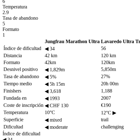
6
Temperatura
2.9
Tasa de abandono
5
Formato
1
Jungfrau Marathon Ultra
Lavaredo Ultra Tr
Índice de dificultad
56
◀
34
Distancia
42 km
120 km
Formato
42km
120km
Desnivel positivo
5,850m
◀
1,829m
Tasa de abandono
27%
◀
5%
Tiempo medio
20h 00m
◀
5h 15m
Finishers
1,188
◀
3,618
Fundada en
2007
◀
1993
Coste de inscripción
€190
◀
CHF 130
Temperatura
10°C
12°C
▶
Superficie
trail
◀
mixed
Dificultad
challenging
◀
moderate
Índice de dificultad
◀
34