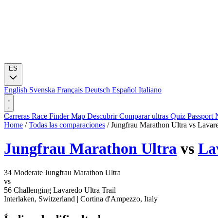
ES
English
Svenska
Français
Deutsch
Español
Italiano
Carreras
Race Finder
Map
Descubrir
Comparar ultras
Quiz
Passport
Home
/
Todas las comparaciones
/
Jungfrau Marathon Ultra vs Lavare
Jungfrau Marathon Ultra
vs
La
34
Moderate
Jungfrau Marathon Ultra
vs
56
Challenging
Lavaredo Ultra Trail
Interlaken, Switzerland
|
Cortina d'Ampezzo, Italy