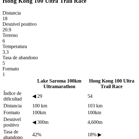
Hong Kong 100 Ultra Trail Race
Distancia
18
Desnivel positivo
20.9
Terreno
6
Temperatura
3.3
Tasa de abandono
5
Formato
1
Lake Saroma 100km
Hong Kong 100 Ultra
Ultramarathon
Trail Race
Índice de
◀
29
54
dificultad
Distancia
100 km
103 km
Formato
100km
100km
Desnivel
◀
300m
4,600m
positivo
Tasa de
42%
18%
▶
abandono