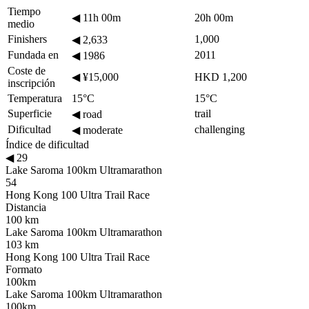
Tiempo
◀
11h 00m
20h 00m
medio
Finishers
1,000
◀
2,633
Fundada en
2011
◀
1986
Coste de
◀
¥15,000
HKD 1,200
inscripción
Temperatura
15°C
15°C
Superficie
trail
◀
road
Dificultad
challenging
◀
moderate
Índice de dificultad
◀
29
Lake Saroma 100km Ultramarathon
54
Hong Kong 100 Ultra Trail Race
Distancia
100 km
Lake Saroma 100km Ultramarathon
103 km
Hong Kong 100 Ultra Trail Race
Formato
100km
Lake Saroma 100km Ultramarathon
100km