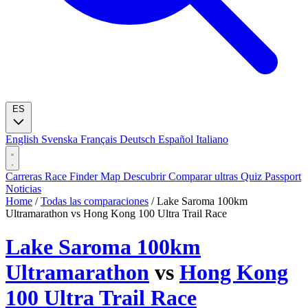
ES
English
Svenska
Français
Deutsch
Español
Italiano
Carreras
Race Finder
Map
Descubrir
Comparar ultras
Quiz
Passport
Noticias
Home
/
Todas las comparaciones
/
Lake Saroma 100km
Ultramarathon vs Hong Kong 100 Ultra Trail Race
Lake Saroma 100km
Ultramarathon
vs
Hong Kong
100 Ultra Trail Race