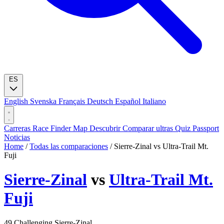
ES
English
Svenska
Français
Deutsch
Español
Italiano
Carreras
Race Finder
Map
Descubrir
Comparar ultras
Quiz
Passport
Noticias
Home
/
Todas las comparaciones
/
Sierre-Zinal vs Ultra-Trail Mt.
Fuji
Sierre-Zinal
vs
Ultra-Trail Mt.
Fuji
49
Challenging
Sierre-Zinal