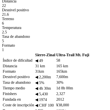
Distancia
22
Desnivel positivo
21.6
Terreno
6
Temperatura
2.5
Tasa de abandono
5
Formato
1
Sierre-Zinal
Ultra-Trail Mt. Fuji
Índice de dificultad
58
◀
49
Distancia
31 km
165 km
Formato
31km
165km
Desnivel positivo
7,600m
◀
2,200m
Tasa de abandono
30%
◀
5%
Tiempo medio
1d 8h 00m
◀
4h 30m
Finishers
2,327
◀
5,430
Fundada en
2012
◀
1974
Coste de inscripción
¥38,000
◀
CHF 100