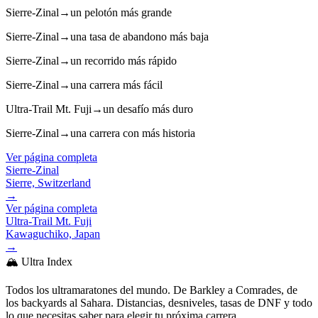
Sierre-Zinal
→
un pelotón más grande
Sierre-Zinal
→
una tasa de abandono más baja
Sierre-Zinal
→
un recorrido más rápido
Sierre-Zinal
→
una carrera más fácil
Ultra-Trail Mt. Fuji
→
un desafío más duro
Sierre-Zinal
→
una carrera con más historia
Ver página completa
Sierre-Zinal
Sierre, Switzerland
→
Ver página completa
Ultra-Trail Mt. Fuji
Kawaguchiko, Japan
→
🏔️ Ultra Index
Todos los ultramaratones del mundo. De Barkley a Comrades, de
los backyards al Sahara. Distancias, desniveles, tasas de DNF y todo
lo que necesitas saber para elegir tu próxima carrera.