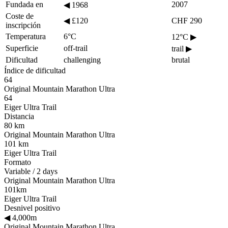
Fundada en
2007
◀
1968
Coste de
◀
£120
CHF 290
inscripción
Temperatura
6°C
12°C
▶
Superficie
off-trail
trail
▶
Dificultad
challenging
brutal
Índice de dificultad
64
Original Mountain Marathon Ultra
64
Eiger Ultra Trail
Distancia
80 km
Original Mountain Marathon Ultra
101 km
Eiger Ultra Trail
Formato
Variable / 2 days
Original Mountain Marathon Ultra
101km
Eiger Ultra Trail
Desnivel positivo
◀
4,000m
Original Mountain Marathon Ultra