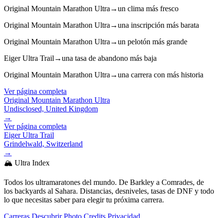
Original Mountain Marathon Ultra
→
un clima más fresco
Original Mountain Marathon Ultra
→
una inscripción más barata
Original Mountain Marathon Ultra
→
un pelotón más grande
Eiger Ultra Trail
→
una tasa de abandono más baja
Original Mountain Marathon Ultra
→
una carrera con más historia
Ver página completa
Original Mountain Marathon Ultra
Undisclosed, United Kingdom
→
Ver página completa
Eiger Ultra Trail
Grindelwald, Switzerland
→
🏔️ Ultra Index
Todos los ultramaratones del mundo. De Barkley a Comrades, de
los backyards al Sahara. Distancias, desniveles, tasas de DNF y todo
lo que necesitas saber para elegir tu próxima carrera.
Carreras
Descubrir
Photo Credits
Privacidad