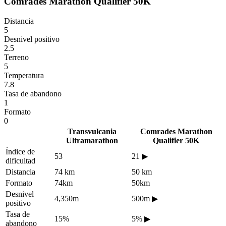
Comrades Marathon Qualifier 50K
Distancia
5
Desnivel positivo
2.5
Terreno
5
Temperatura
7.8
Tasa de abandono
1
Formato
0
Transvulcania
Comrades Marathon
Ultramarathon
Qualifier 50K
Índice de
53
21
▶
dificultad
Distancia
74 km
50 km
Formato
74km
50km
Desnivel
4,350m
500m
▶
positivo
Tasa de
15%
5%
▶
abandono