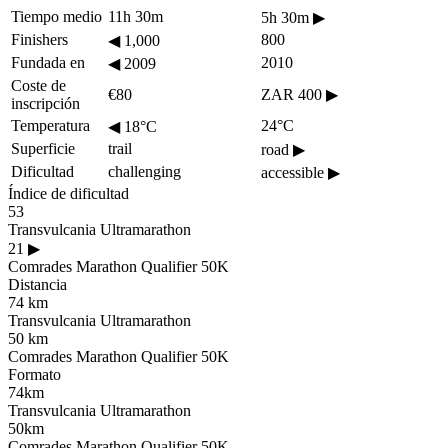
Tiempo medio
11h 30m
5h 30m
▶
Finishers
800
◀
1,000
Fundada en
2010
◀
2009
Coste de
€80
ZAR 400
▶
inscripción
Temperatura
24°C
◀
18°C
Superficie
trail
road
▶
Dificultad
challenging
accessible
▶
Índice de dificultad
53
Transvulcania Ultramarathon
21
▶
Comrades Marathon Qualifier 50K
Distancia
74 km
Transvulcania Ultramarathon
50 km
Comrades Marathon Qualifier 50K
Formato
74km
Transvulcania Ultramarathon
50km
Comrades Marathon Qualifier 50K