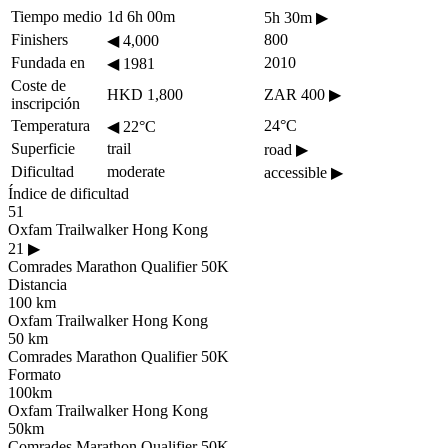
Tiempo medio
1d 6h 00m
5h 30m
▶
Finishers
800
◀
4,000
Fundada en
2010
◀
1981
Coste de
HKD 1,800
ZAR 400
▶
inscripción
Temperatura
24°C
◀
22°C
Superficie
trail
road
▶
Dificultad
moderate
accessible
▶
Índice de dificultad
51
Oxfam Trailwalker Hong Kong
21
▶
Comrades Marathon Qualifier 50K
Distancia
100 km
Oxfam Trailwalker Hong Kong
50 km
Comrades Marathon Qualifier 50K
Formato
100km
Oxfam Trailwalker Hong Kong
50km
Comrades Marathon Qualifier 50K