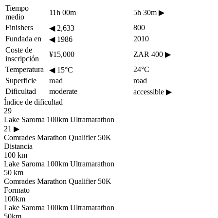
Tiempo
11h 00m
5h 30m
▶
medio
Finishers
800
◀
2,633
Fundada en
2010
◀
1986
Coste de
¥15,000
ZAR 400
▶
inscripción
Temperatura
24°C
◀
15°C
Superficie
road
road
Dificultad
moderate
accessible
▶
Índice de dificultad
29
Lake Saroma 100km Ultramarathon
21
▶
Comrades Marathon Qualifier 50K
Distancia
100 km
Lake Saroma 100km Ultramarathon
50 km
Comrades Marathon Qualifier 50K
Formato
100km
Lake Saroma 100km Ultramarathon
50km