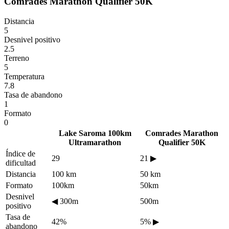
Comrades Marathon Qualifier 50K
Distancia
5
Desnivel positivo
2.5
Terreno
5
Temperatura
7.8
Tasa de abandono
1
Formato
0
Lake Saroma 100km
Comrades Marathon
Ultramarathon
Qualifier 50K
Índice de
29
21
▶
dificultad
Distancia
100 km
50 km
Formato
100km
50km
Desnivel
◀
300m
500m
positivo
Tasa de
42%
5%
▶
abandono