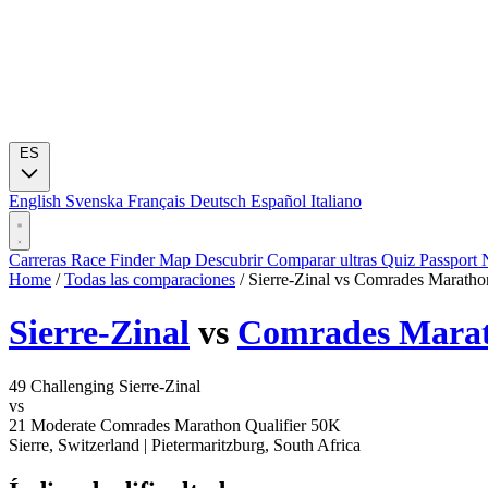
ES
English
Svenska
Français
Deutsch
Español
Italiano
Carreras
Race Finder
Map
Descubrir
Comparar ultras
Quiz
Passport
Home
/
Todas las comparaciones
/
Sierre-Zinal vs Comrades Maratho
Sierre-Zinal
vs
Comrades Marat
49
Challenging
Sierre-Zinal
vs
21
Moderate
Comrades Marathon Qualifier 50K
Sierre, Switzerland
|
Pietermaritzburg, South Africa