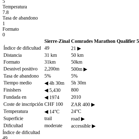
5
Temperatura
7.8
Tasa de abandono
1
Formato
0
Sierre-Zinal
Comrades Marathon Qualifier 
Índice de dificultad
49
21
▶
Distancia
31 km
50 km
Formato
31km
50km
Desnivel positivo
2,200m
500m
▶
Tasa de abandono
5%
5%
Tiempo medio
5h 30m
◀
4h 30m
Finishers
800
◀
5,430
Fundada en
2010
◀
1974
Coste de inscripción
CHF 100
ZAR 400
▶
Temperatura
24°C
◀
14°C
Superficie
trail
road
▶
Dificultad
moderate
accessible
▶
Índice de dificultad
49