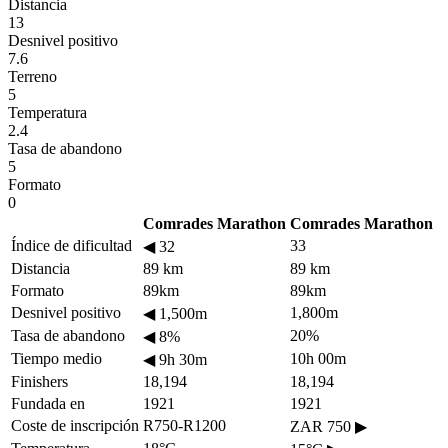
Distancia
13
Desnivel positivo
7.6
Terreno
5
Temperatura
2.4
Tasa de abandono
5
Formato
0
Comrades Marathon
Comrades Marathon
Índice de dificultad
33
◀
32
Distancia
89 km
89 km
Formato
89km
89km
Desnivel positivo
1,800m
◀
1,500m
Tasa de abandono
20%
◀
8%
Tiempo medio
10h 00m
◀
9h 30m
Finishers
18,194
18,194
Fundada en
1921
1921
Coste de inscripción
R750-R1200
ZAR 750
▶