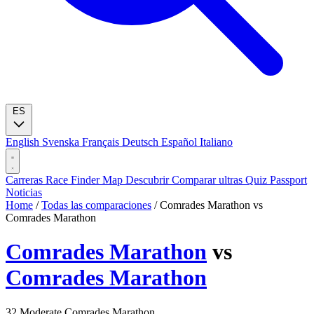
ES
English
Svenska
Français
Deutsch
Español
Italiano
Carreras
Race Finder
Map
Descubrir
Comparar ultras
Quiz
Passport
Noticias
Home
/
Todas las comparaciones
/
Comrades Marathon vs
Comrades Marathon
Comrades Marathon
vs
Comrades Marathon
32
Moderate
Comrades Marathon