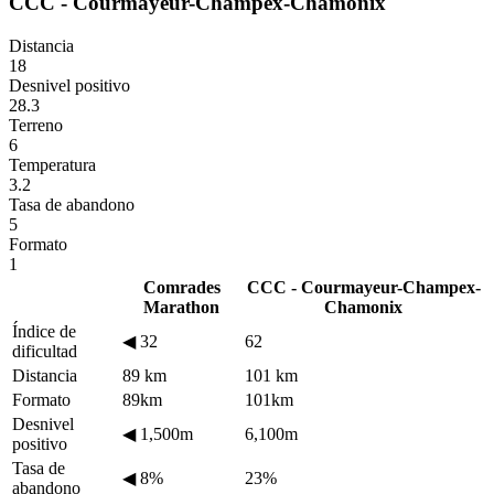
CCC - Courmayeur-Champex-Chamonix
Distancia
18
Desnivel positivo
28.3
Terreno
6
Temperatura
3.2
Tasa de abandono
5
Formato
1
Comrades
CCC - Courmayeur-Champex-
Marathon
Chamonix
Índice de
◀
32
62
dificultad
Distancia
89 km
101 km
Formato
89km
101km
Desnivel
◀
1,500m
6,100m
positivo
Tasa de
◀
8%
23%
abandono