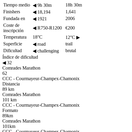
Tiempo medio
18h 30m
◀
9h 30m
Finishers
1,641
◀
18,194
Fundada en
2006
◀
1921
Coste de
◀
R750-R1200
€200
inscripción
Temperatura
18°C
12°C
▶
Superficie
trail
◀
road
Dificultad
brutal
◀
challenging
Índice de dificultad
◀
32
Comrades Marathon
62
CCC - Courmayeur-Champex-Chamonix
Distancia
89 km
Comrades Marathon
101 km
CCC - Courmayeur-Champex-Chamonix
Formato
89km
Comrades Marathon
101km
CCC - Courmayeur-Champex-Chamonix