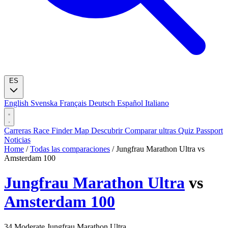
ES
English
Svenska
Français
Deutsch
Español
Italiano
Carreras
Race Finder
Map
Descubrir
Comparar ultras
Quiz
Passport
Noticias
Home
/
Todas las comparaciones
/
Jungfrau Marathon Ultra vs
Amsterdam 100
Jungfrau Marathon Ultra
vs
Amsterdam 100
34
Moderate
Jungfrau Marathon Ultra