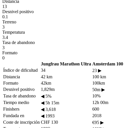
Distancia
13
Desnivel positivo
0.1
Terreno
3
Temperatura
3.4
Tasa de abandono
3
Formato
0
Jungfrau Marathon Ultra
Amsterdam 100
Índice de dificultad
34
23
▶
Distancia
42 km
100 km
Formato
42km
100km
Desnivel positivo
1,829m
50m
▶
Tasa de abandono
10%
◀
5%
Tiempo medio
12h 00m
◀
5h 15m
Finishers
600
◀
3,618
Fundada en
2018
◀
1993
Coste de inscripción
CHF 130
€95
▶